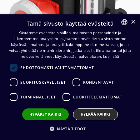
×
Tämä sivusto käyttää evästeitä
Käytämme evästeitä sisällön, mainosten personointiin ja
liikenteemme analysointiin. Jaamme myös tietoja sivustomme
FINNISH
käytöstäsi mainos- ja analytiikkakumppaneidemme kanssa, jotka
ENGLISH
voivat yhdistää ne muihin tietoihin, jotka olet heille antanut tai joita
he ovat keränneet käyttäessäsi palveluitaan.
Lue lisää
EHDOTTOMASTI VÄLTTÄMÄTTÖMÄT
Contrik Power Turtle XO CEE32
IN/OUT - 6x TRUE1 OUT
SUORITUSKYVYLLISET
KOHDENTAVAT
788,42
€
(alv. 0 %)
TOIMINNALLISET
LUOKITTELEMATTOMAT
HYVÄKSY KAIKKI
HYLKÄÄ KAIKKI
Lisää ostoskoriin
NÄYTÄ TIEDOT
Lisää toivelistalle