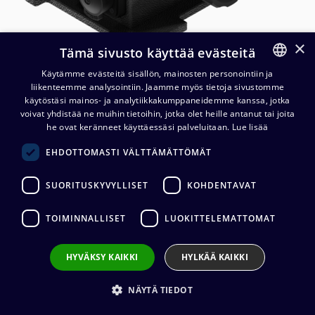
×
Tämä sivusto käyttää evästeitä
Käytämme evästeitä sisällön, mainosten personointiin ja
liikenteemme analysointiin. Jaamme myös tietoja sivustomme
FINNISH
käytöstäsi mainos- ja analytiikkakumppaneidemme kanssa, jotka
ENGLISH
voivat yhdistää ne muihin tietoihin, jotka olet heille antanut tai joita
he ovat keränneet käyttäessäsi palveluitaan.
Lue lisää
Contrik Power Turtle XO
EHDOTTOMASTI VÄLTTÄMÄTTÖMÄT
Socapex 419 IN - 6x TRUE1 OUT
SUORITUSKYVYLLISET
KOHDENTAVAT
488,07
€
(alv. 0 %)
TOIMINNALLISET
LUOKITTELEMATTOMAT
HYVÄKSY KAIKKI
HYLKÄÄ KAIKKI
Lisää ostoskoriin
NÄYTÄ TIEDOT
Lisää toivelistalle