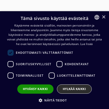
×
Tämä sivusto käyttää evästeitä
Käytämme evästeitä sisällön, mainosten personointiin ja
liikenteemme analysointiin. Jaamme myös tietoja sivustomme
FINNISH
käytöstäsi mainos- ja analytiikkakumppaneidemme kanssa, jotka
ENGLISH
voivat yhdistää ne muihin tietoihin, jotka olet heille antanut tai joita
he ovat keränneet käyttäessäsi palveluitaan.
Lue lisää
Contrik Power Strip XO TRUE1
EHDOTTOMASTI VÄLTTÄMÄTTÖMÄT
IN - 3x TRUE1 OUT
SUORITUSKYVYLLISET
KOHDENTAVAT
205,41
€
(alv. 0 %)
TOIMINNALLISET
LUOKITTELEMATTOMAT
HYVÄKSY KAIKKI
HYLKÄÄ KAIKKI
Lisää ostoskoriin
NÄYTÄ TIEDOT
Lisää toivelistalle