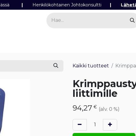
ipäivässä
|
Henkilökohtainen Johtokonsultti
|
L
ähet
a
Sähkö
Valo
Tilaa tuotteita
Yhteyst
Kaikki tuotteet
Krimppau
Krimppaust
liittimille
94,27
€
(alv. 0 %)