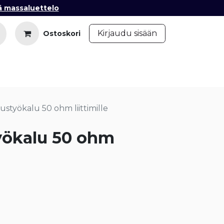
ä massaluettelo
​
Kirjaudu sisään
Ostoskori
iedot
Ota yhteyttä
Blogi
styökalu 50 ohm liittimille
yökalu 50 ohm