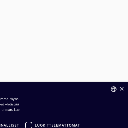
×
Jaamme myös
vat yhdistää
FINNISH
eluitaan.
Lue
ilaus- ja toimitusehdot​​
ENGLISH
ietosuojaseloste​
NNALLISET
LUOKITTELEMATTOMAT