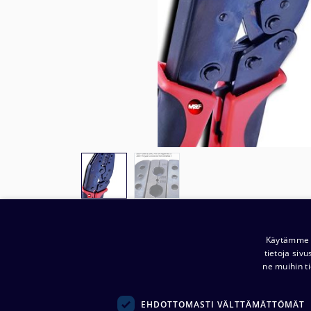
Käytämme e
tietoja siv
Yritys:
ne muihin ti
Noretron Komponentit Oy
(
0914944-2 )
EHDOTTOMASTI VÄLTTÄMÄTTÖMÄT