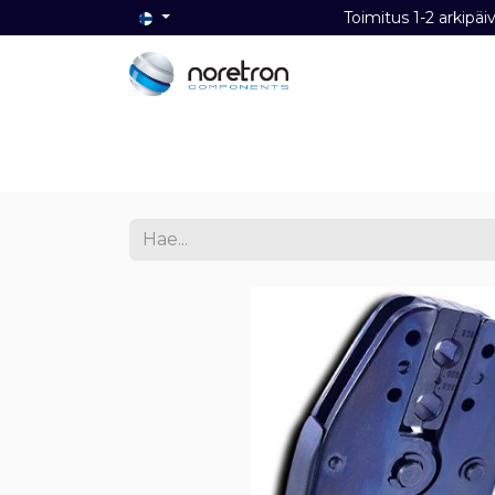
Toimitus 1-2 ark
Etusivu
Audio
Video
Dat