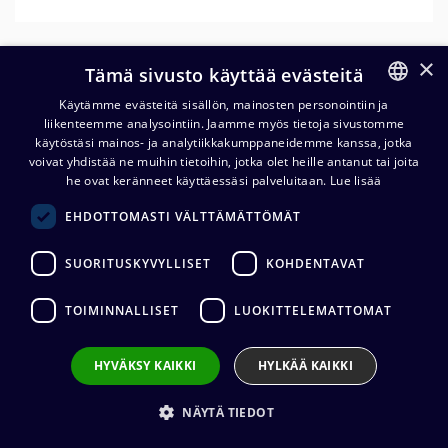
×
Tämä sivusto käyttää evästeitä
Käytämme evästeitä sisällön, mainosten personointiin ja
liikenteemme analysointiin. Jaamme myös tietoja sivustomme
FINNISH
käytöstäsi mainos- ja analytiikkakumppaneidemme kanssa, jotka
ENGLISH
voivat yhdistää ne muihin tietoihin, jotka olet heille antanut tai joita
Neutrik FOCD-DC125
he ovat keränneet käyttäessäsi palveluitaan.
Lue lisää
opticalCON LC-puikko
EHDOTTOMASTI VÄLTTÄMÄTTÖMÄT
260,32
€
(alv. 0 %)
SUORITUSKYVYLLISET
KOHDENTAVAT
TOIMINNALLISET
LUOKITTELEMATTOMAT
Lisää ostoskoriin
HYVÄKSY KAIKKI
HYLKÄÄ KAIKKI
Lisää toivelistalle
NÄYTÄ TIEDOT
Lähetä sähköpostilla