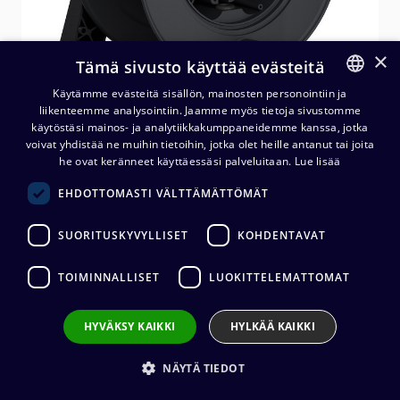
×
Tämä sivusto käyttää evästeitä
Käytämme evästeitä sisällön, mainosten personointiin ja
liikenteemme analysointiin. Jaamme myös tietoja sivustomme
FINNISH
käytöstäsi mainos- ja analytiikkakumppaneidemme kanssa, jotka
ENGLISH
voivat yhdistää ne muihin tietoihin, jotka olet heille antanut tai joita
Kaapelikela GT235.OF, kumia
he ovat keränneet käyttäessäsi palveluitaan.
Lue lisää
23,5/13 cm, avoin
EHDOTTOMASTI VÄLTTÄMÄTTÖMÄT
70,16
€
(alv. 0 %)
SUORITUSKYVYLLISET
KOHDENTAVAT
TOIMINNALLISET
LUOKITTELEMATTOMAT
Lisää ostoskoriin
HYVÄKSY KAIKKI
HYLKÄÄ KAIKKI
Lisää toivelistalle
NÄYTÄ TIEDOT
Lähetä sähköpostilla