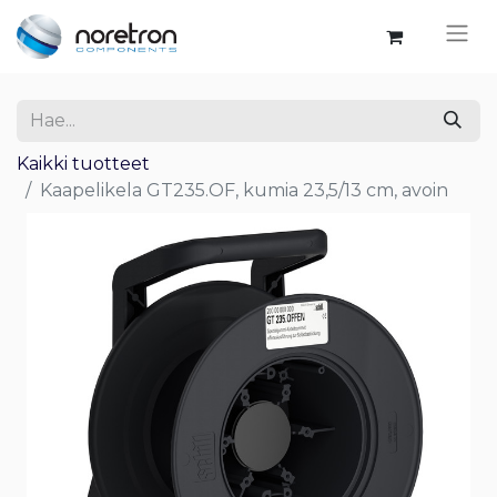
Kaikki tuotteet
Kaapelikela GT235.OF, kumia 23,5/13 cm, avoin