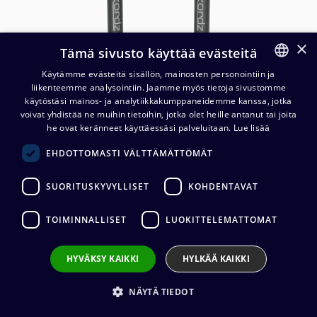
×
Tämä sivusto käyttää evästeitä
Käytämme evästeitä sisällön, mainosten personointiin ja
liikenteemme analysointiin. Jaamme myös tietoja sivustomme
FINNISH
käytöstäsi mainos- ja analytiikkakumppaneidemme kanssa, jotka
ENGLISH
voivat yhdistää ne muihin tietoihin, jotka olet heille antanut tai joita
Kordz PRO4 48Gbps HDMI-
he ovat keränneet käyttäessäsi palveluitaan.
Lue lisää
kaapeli
EHDOTTOMASTI VÄLTTÄMÄTTÖMÄT
19,77
€
(alv. 0 %)
SUORITUSKYVYLLISET
KOHDENTAVAT
Kaapelin valmistaja
:
Kordz
TOIMINNALLISET
LUOKITTELEMATTOMAT
Ulkovaipan materiaali
:
PVC
Kaapelin pituus
:
0,5 m, 1 m, 1,5 m, 2 m, 3 m, 4 m, 5 m, 7 m, 9
m
HYVÄKSY KAIKKI
HYLKÄÄ KAIKKI
VALITSE
KAAPELIN PITUUS
NÄYTÄ TIEDOT