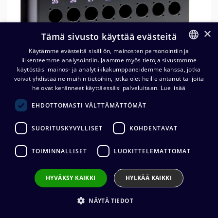
×
Tämä sivusto käyttää evästeitä
Käytämme evästeitä sisällön, mainosten personointiin ja
liikenteemme analysointiin. Jaamme myös tietoja sivustomme
FINNISH
käytöstäsi mainos- ja analytiikkakumppaneidemme kanssa, jotka
Lavarasia 32 x D-aukko, PG29
ENGLISH
voivat yhdistää ne muihin tietoihin, jotka olet heille antanut tai joita
he ovat keränneet käyttäessäsi palveluitaan.
Lue lisää
70,97
€
(alv. 0 %)
EHDOTTOMASTI VÄLTTÄMÄTTÖMÄT
SUORITUSKYVYLLISET
KOHDENTAVAT
Lisää ostoskoriin
TOIMINNALLISET
LUOKITTELEMATTOMAT
Lisää toivelistalle
HYVÄKSY KAIKKI
HYLKÄÄ KAIKKI
Lähetä sähköpostilla
NÄYTÄ TIEDOT
Tilaus- ja toimitusehdot