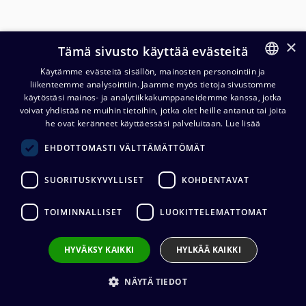
×
Tämä sivusto käyttää evästeitä
Käytämme evästeitä sisällön, mainosten personointiin ja
liikenteemme analysointiin. Jaamme myös tietoja sivustomme
FINNISH
käytöstäsi mainos- ja analytiikkakumppaneidemme kanssa, jotka
Neutrik NA2JJ vieteriadapteri
ENGLISH
voivat yhdistää ne muihin tietoihin, jotka olet heille antanut tai joita
he ovat keränneet käyttäessäsi palveluitaan.
Lue lisää
5,35
€
(alv. 0 %)
EHDOTTOMASTI VÄLTTÄMÄTTÖMÄT
Liittimen valmistaja
:
Neutrik
SUORITUSKYVYLLISET
KOHDENTAVAT
Liittimen tyyppi
:
6,3 mm mono
Liittimen sukupuoli
:
Naaras
TOIMINNALLISET
LUOKITTELEMATTOMAT
HYVÄKSY KAIKKI
HYLKÄÄ KAIKKI
Lisää ostoskoriin
NÄYTÄ TIEDOT
Lisää toivelistalle