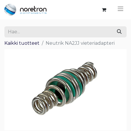
Kaikki tuotteet
Neutrik NA2JJ vieteriadapteri