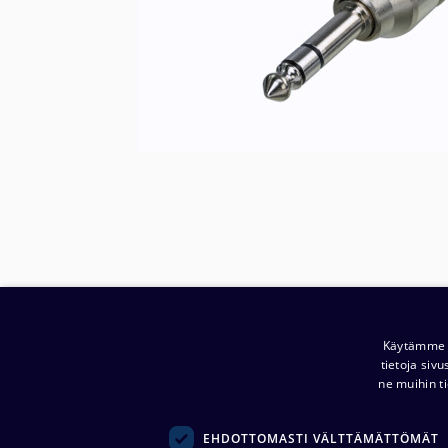
Käytämme e
Yritys:
tietoja siv
Noretron Komponentit Oy
ne muihin ti
(
0914944-2 )
Ansatie 5
EHDOTTOMASTI VÄLTTÄMÄTTÖMÄT
01740 Vantaa