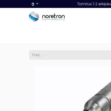
Toimitus 1-2 ark
Etusivu
Audio
Video
Dat