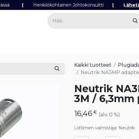
ipäivässä
|
Henkilökohtainen Johtokonsultti
|
L
ähet
a
Sähkö
Valo
Tilaa tuotteita
Yhteyst
Kaikki tuotteet
Plugiada
Neutrik NA3MP adapter
Neutrik NA3
3M / 6,3mm 
16,46
€
(alv. 0 %)
Liittimen valmistaja
:
Neutrik