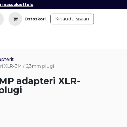
ä massaluettelo
​
Kirjaudu sisään
Ostoskori
iedot
Ota yhteyttä
Blogi
pterit
i XLR-3M / 6,3mm plugi
MP adapteri XLR-
plugi