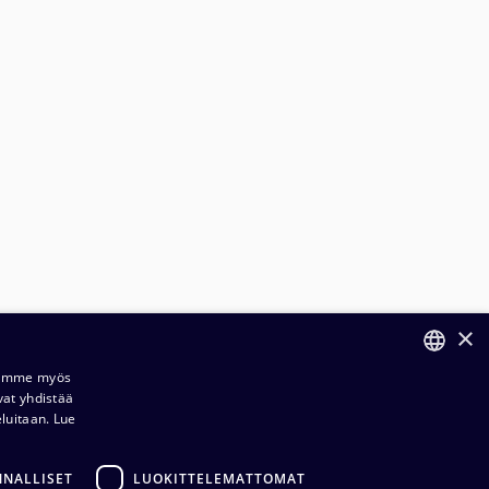
×
Jaamme myös
vat yhdistää
FINNISH
ilaus- ja toimitusehdot​​
eluitaan.
Lue
ENGLISH
ietosuojaseloste​
NNALLISET
LUOKITTELEMATTOMAT
dustuksemme​​