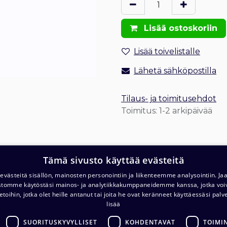
Lisää ostoskoriin
Lisää toivelistalle
Lähetä sähköpostilla
Tilaus- ja toimitusehdot
Toimitus: 1-2 arkipäivää
Tämä sivusto käyttää evästeitä
västeitä sisällön, mainosten personointiin ja liikenteemme analysointiin. 
ustomme käytöstäsi mainos- ja analytiikkakumppaneidemme kanssa, jotka voi
T
Varasto ja noutopiste (ma-pe klo. 7-16)
etoihin, jotka olet heille antanut tai joita he ovat keränneet käyttäessäsi palv
c/o Barona Avialogis
lisää
T
Turvalaaksonkuja 4
SUORITUSKYVYLLISET
KOHDENTAVAT
TOIMI
01740 Vantaa
E