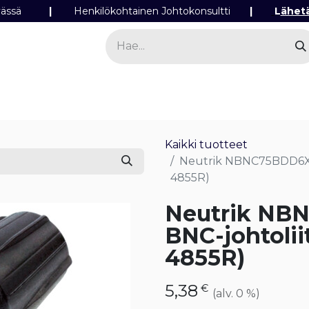
ipäivässä
|
Henkilökohtainen Johtokonsultti
|
L
ähet
a
Sähkö
Valo
Tilaa tuotteita
Yhteyst
Kaikki tuotteet
Neutrik NBNC75BDD6X U
4855R)
Neutrik NB
BNC-johtolii
4855R)
5,38
€
(alv. 0 %)