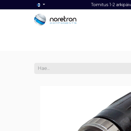
Toimitus 1-2 ark
Etusivu
Audio
Video
Dat