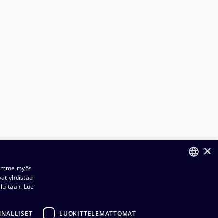
×
Jaamme myös
vat yhdistää
FINNISH
eluitaan.
Lue
ENGLISH
NNALLISET
LUOKITTELEMATTOMAT