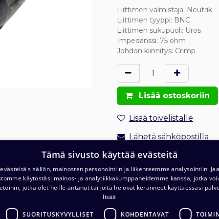
Liittimen valmistaja
:
Neutrik
Liittimen tyyppi
:
BNC
Liittimen sukupuoli
:
Uros
Impedanssi
:
75 ohm
Johdon kiinnitys
:
Crimp
Lisää ostoskoriin
Lisää toivelistalle
Lähetä sähköpostilla
Tämä sivusto käyttää evästeitä
Tilaus- ja toimitusehdot
västeitä sisällön, mainosten personointiin ja liikenteemme analysointiin. 
Toimitus: 1-2 arkipäivää
ustomme käytöstäsi mainos- ja analytiikkakumppaneidemme kanssa, jotka voi
etoihin, jotka olet heille antanut tai joita he ovat keränneet käyttäessäsi palv
lisää
SUORITUSKYVYLLISET
KOHDENTAVAT
TOIMI