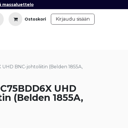
ä massaluettelo
​
Kirjaudu sisään
Ostoskori
iedot
Ota yhteyttä
Blogi
HD BNC-johtoliitin (Belden 1855A,
NC75BDD6X UHD
tin (Belden 1855A,