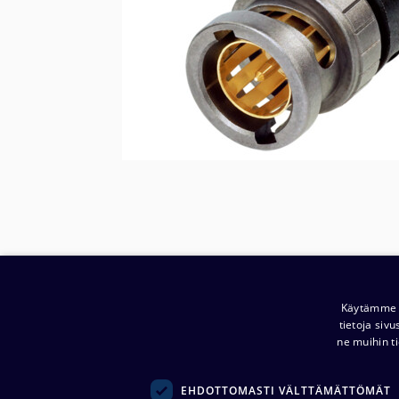
Käytämme e
tietoja siv
ne muihin ti
EHDOTTOMASTI VÄLTTÄMÄTTÖMÄT