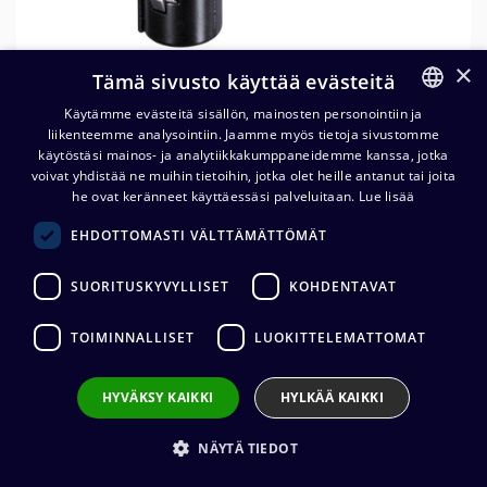
×
Tämä sivusto käyttää evästeitä
Käytämme evästeitä sisällön, mainosten personointiin ja
liikenteemme analysointiin. Jaamme myös tietoja sivustomme
FINNISH
käytöstäsi mainos- ja analytiikkakumppaneidemme kanssa, jotka
ENGLISH
voivat yhdistää ne muihin tietoihin, jotka olet heille antanut tai joita
Neutrik NC10FRX-14-B XLR-
he ovat keränneet käyttäessäsi palveluitaan.
Lue lisää
johtonaaras
EHDOTTOMASTI VÄLTTÄMÄTTÖMÄT
37,30
€
(alv. 0 %)
SUORITUSKYVYLLISET
KOHDENTAVAT
Liittimen valmistaja
:
Neutrik
TOIMINNALLISET
LUOKITTELEMATTOMAT
Liittimen tyyppi
:
XLR10
Liittimen sukupuoli
:
Naaras
Kaapelin halkaisija
:
8 - 10 mm
HYVÄKSY KAIKKI
HYLKÄÄ KAIKKI
Johdon kiinnitys
:
Juotos
NÄYTÄ TIEDOT