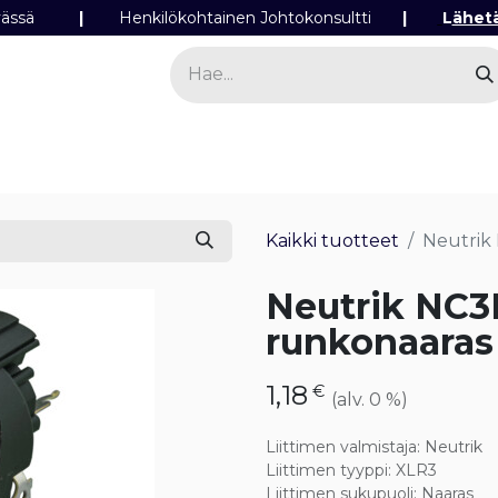
ipäivässä
|
Henkilökohtainen Johtokonsultti
|
L
ähet
a
Sähkö
Valo
Tilaa tuotteita
Yhteyst
Kaikki tuotteet
Neutrik 
Neutrik NC3
runkonaaras p
1,18
€
(alv. 0 %)
Liittimen valmistaja
:
Neutrik
Liittimen tyyppi
:
XLR3
Liittimen sukupuoli
:
Naaras