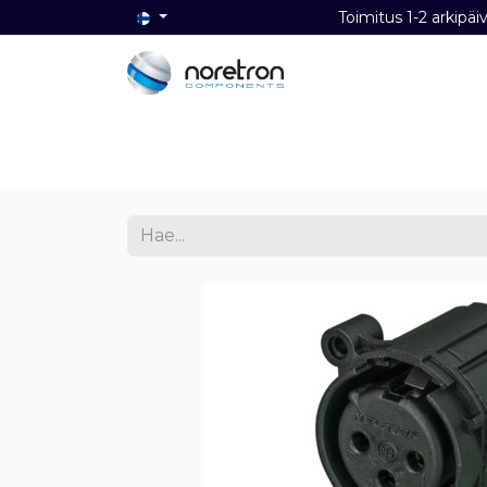
Toimitus 1-2 ark
Etusivu
Audio
Video
Dat