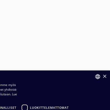
×
Jaamme myös
vat yhdistää
FINNISH
eluitaan.
Lue
ENGLISH
NNALLISET
LUOKITTELEMATTOMAT