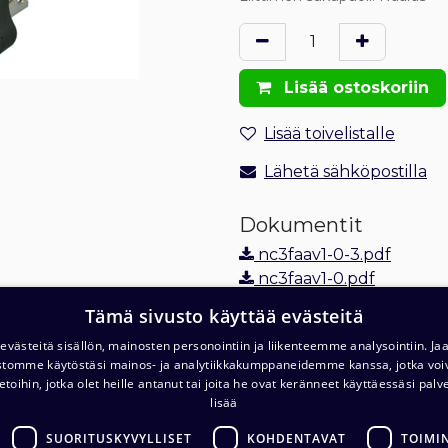
Lisää ostoskoriin
Lisää toivelistalle
Lähetä sähköpostilla
Dokumentit
nc3faav1-0-3.pdf
nc3faav1-0.pdf
Tilaus- ja toimitusehdot
Tämä sivusto käyttää evästeitä
Toimitus: 1-2 arkipäivää
västeitä sisällön, mainosten personointiin ja liikenteemme analysointiin. 
ustomme käytöstäsi mainos- ja analytiikkakumppaneidemme kanssa, jotka voi
etoihin, jotka olet heille antanut tai joita he ovat keränneet käyttäessäsi palv
lisää
SUORITUSKYVYLLISET
KOHDENTAVAT
TOIMI