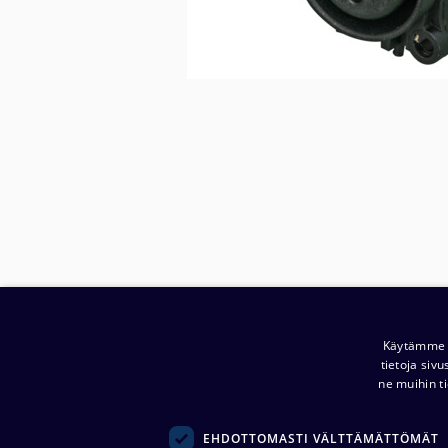
Käytämme e
tietoja siv
ne muihin ti
EHDOTTOMASTI VÄLTTÄMÄTTÖMÄT