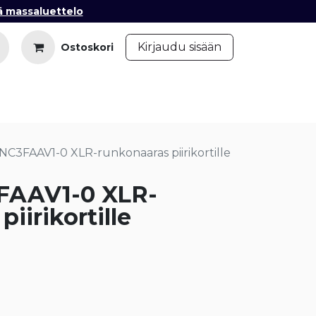
ä massaluettelo
​
Kirjaudu sisään
Ostoskori
iedot
Ota yhteyttä
Blogi
NC3FAAV1-0 XLR-runkonaaras piirikortille
FAAV1-0 XLR-
iirikortille