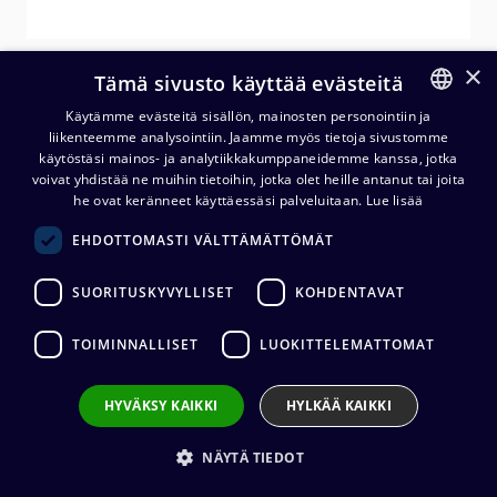
×
Tämä sivusto käyttää evästeitä
Käytämme evästeitä sisällön, mainosten personointiin ja
liikenteemme analysointiin. Jaamme myös tietoja sivustomme
FINNISH
käytöstäsi mainos- ja analytiikkakumppaneidemme kanssa, jotka
ENGLISH
voivat yhdistää ne muihin tietoihin, jotka olet heille antanut tai joita
he ovat keränneet käyttäessäsi palveluitaan.
Lue lisää
Neutrik NC3FDM3-V-B XLR-
EHDOTTOMASTI VÄLTTÄMÄTTÖMÄT
runkonaaras PCB, M3
kiinnitysreiät
SUORITUSKYVYLLISET
KOHDENTAVAT
8,88
€
(alv. 0 %)
TOIMINNALLISET
LUOKITTELEMATTOMAT
Liittimen valmistaja
:
Neutrik
HYVÄKSY KAIKKI
HYLKÄÄ KAIKKI
Liittimen tyyppi
:
XLR3
Liittimen sukupuoli
:
Naaras
NÄYTÄ TIEDOT