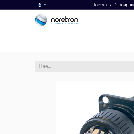
Toimitus 1-2 ark
Etusivu
Audio
Video
Dat