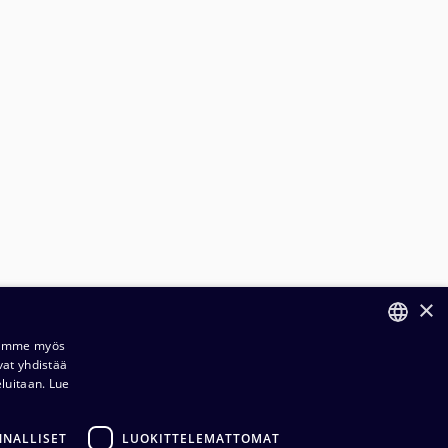
×
Jaamme myös
vat yhdistää
FINNISH
eluitaan.
Lue
ENGLISH
NNALLISET
LUOKITTELEMATTOMAT