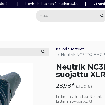
ipäivässä
|
Henkilökohtainen Johtokonsultti
|
L
ähet
a
Sähkö
Valo
Tilaa tuotteita
Yhteyst
Kaikki tuotteet
Neutrik NC3FDX-EMC-S
Neutrik NC
suojattu XL
28,98
€
(alv. 0 %)
Liittimen valmistaja
:
Neutrik
Liittimen tyyppi
:
XLR3