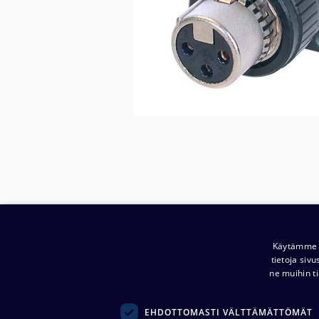
Käytämme e
tietoja siv
ne muihin ti
EHDOTTOMASTI VÄLTTÄMÄTTÖMÄT