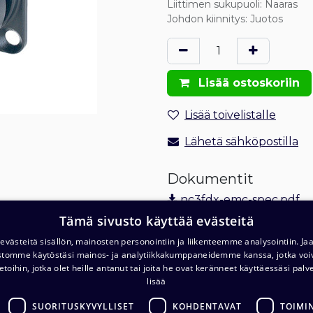
Liittimen sukupuoli
:
Naaras
Johdon kiinnitys
:
Juotos
Lisää ostoskoriin
Lisää toivelistalle
Lähetä sähköpostilla
Dokumentit
nc3fdx-emc-spec.pdf
Tämä sivusto käyttää evästeitä
Tilaus- ja toimitusehdot
Toimitus: 1-2 arkipäivää
västeitä sisällön, mainosten personointiin ja liikenteemme analysointiin. 
ustomme käytöstäsi mainos- ja analytiikkakumppaneidemme kanssa, jotka voi
etoihin, jotka olet heille antanut tai joita he ovat keränneet käyttäessäsi palv
lisää
SUORITUSKYVYLLISET
KOHDENTAVAT
TOIMI