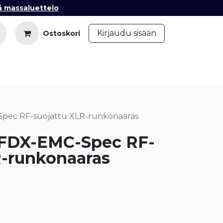
ä massaluettelo
​
Kirjaudu sisään
Ostoskori
iedot
Ota yhteyttä
Blogi
pec RF-suojattu XLR-runkonaaras
3FDX-EMC-Spec RF-
R-runkonaaras