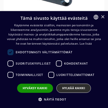
×
Tämä sivusto käyttää evästeitä
Käytämme evästeitä sisällön, mainosten personointiin ja
liikenteemme analysointiin. Jaamme myös tietoja sivustomme
FINNISH
käytöstäsi mainos- ja analytiikkakumppaneidemme kanssa, jotka
ENGLISH
voivat yhdistää ne muihin tietoihin, jotka olet heille antanut tai joita
Neutrik NC3MD-LX-BAG XLR-
he ovat keränneet käyttäessäsi palveluitaan.
Lue lisää
runkouros
EHDOTTOMASTI VÄLTTÄMÄTTÖMÄT
5,68
€
(alv. 0 %)
SUORITUSKYVYLLISET
KOHDENTAVAT
Liittimen valmistaja
:
Neutrik
TOIMINNALLISET
LUOKITTELEMATTOMAT
Liittimen tyyppi
:
XLR3
Liittimen sukupuoli
:
Uros
Johdon kiinnitys
:
Juotos
HYVÄKSY KAIKKI
HYLKÄÄ KAIKKI
Sähkönumero: 7912031
NÄYTÄ TIEDOT