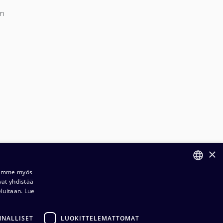
mm
×
Jaamme myös
vat yhdistää
FINNISH
eluitaan.
Lue
ENGLISH
NNALLISET
LUOKITTELEMATTOMAT