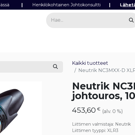
ipäivässä
|
Henkilökohtainen Johtokonsultti
|
L
ähet
a
Sähkö
Valo
Tilaa tuotteita
Yhteyst
Kaikki tuotteet
Neutrik NC3MXX-D XLR-j
Neutrik NC
johtouros, 10
453,60
€
(alv. 0 %)
Liittimen valmistaja
:
Neutrik
Liittimen tyyppi
:
XLR3