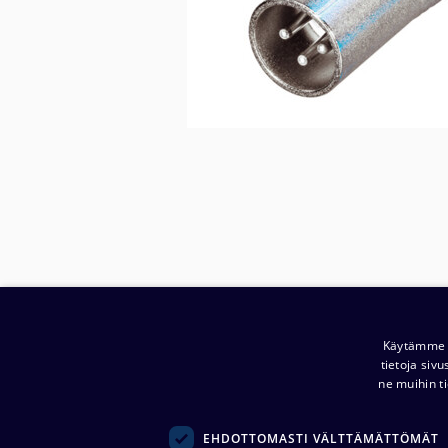
Käytämme e
tietoja siv
ne muihin ti
Yritys:
EHDOTTOMASTI VÄLTTÄMÄTTÖMÄT