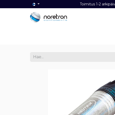
Toimitus 1-2 ark
Etusivu
Audio
Video
Dat