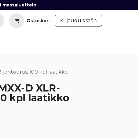
ä massaluettelo
​
Kirjaudu sisään
Ostoskori
iedot
Ota yhteyttä
Blogi
ohtouros, 100 kpl laatikko
3MXX-D XLR-
0 kpl laatikko