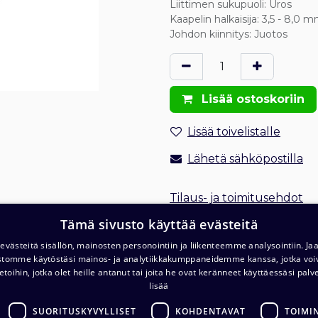
Liittimen sukupuoli
:
Uros
Kaapelin halkaisija
:
3,5 - 8,0 
Johdon kiinnitys
:
Juotos
Lisää ostoskoriin
Lisää toivelistalle
Lähetä sähköpostilla
Tilaus- ja toimitusehdot
Toimitus: 1-2 arkipäivää
Tämä sivusto käyttää evästeitä
västeitä sisällön, mainosten personointiin ja liikenteemme analysointiin. 
ustomme käytöstäsi mainos- ja analytiikkakumppaneidemme kanssa, jotka voi
etoihin, jotka olet heille antanut tai joita he ovat keränneet käyttäessäsi palv
lisää
SUORITUSKYVYLLISET
KOHDENTAVAT
TOIMI