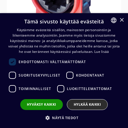
×
Tämä sivusto käyttää evästeitä
Käytämme evästeitä sisällön, mainosten personointiin ja
liikenteemme analysointiin. Jaamme myös tietoja sivustomme
FINNISH
käytöstäsi mainos- ja analytiikkakumppaneidemme kanssa, jotka
ENGLISH
voivat yhdistää ne muihin tietoihin, jotka olet heille antanut tai joita
Neutrik NE8FAV etherCON
he ovat keränneet käyttäessäsi palveluitaan.
Lue lisää
CAT5e runko PCB
EHDOTTOMASTI VÄLTTÄMÄTTÖMÄT
5,74
€
(alv. 0 %)
SUORITUSKYVYLLISET
KOHDENTAVAT
Liittimen valmistaja
:
Neutrik
TOIMINNALLISET
LUOKITTELEMATTOMAT
Liittimen tyyppi
:
etherCON
Liittimen sukupuoli
:
Naaras
HYVÄKSY KAIKKI
HYLKÄÄ KAIKKI
NÄYTÄ TIEDOT
Lisää ostoskoriin