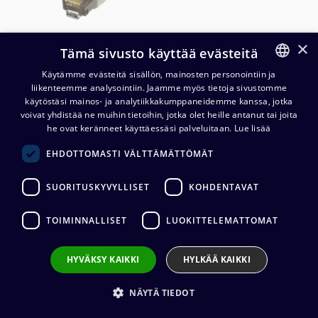
×
Tämä sivusto käyttää evästeitä
Käytämme evästeitä sisällön, mainosten personointiin ja
liikenteemme analysointiin. Jaamme myös tietoja sivustomme
FINNISH
käytöstäsi mainos- ja analytiikkakumppaneidemme kanssa, jotka
ENGLISH
voivat yhdistää ne muihin tietoihin, jotka olet heille antanut tai joita
he ovat keränneet käyttäessäsi palveluitaan.
Lue lisää
Neutrik NE8MXR-B-TOP
EHDOTTOMASTI VÄLTTÄMÄTTÖMÄT
etherCON/RJ45 kuori,
esiasennus
SUORITUSKYVYLLISET
KOHDENTAVAT
6,30
€
(alv. 0 %)
TOIMINNALLISET
LUOKITTELEMATTOMAT
HYVÄKSY KAIKKI
HYLKÄÄ KAIKKI
Lisää ostoskoriin
NÄYTÄ TIEDOT
Lisää toivelistalle