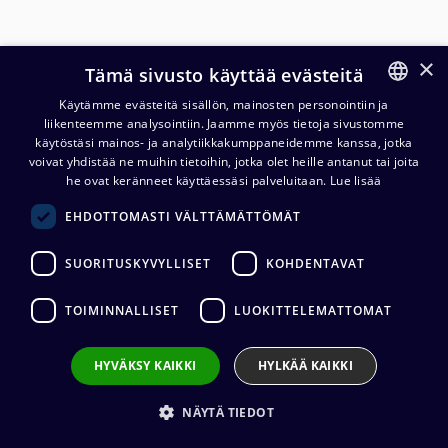
×
Tämä sivusto käyttää evästeitä
Käytämme evästeitä sisällön, mainosten personointiin ja
liikenteemme analysointiin. Jaamme myös tietoja sivustomme
FINNISH
käytöstäsi mainos- ja analytiikkakumppaneidemme kanssa, jotka
ENGLISH
voivat yhdistää ne muihin tietoihin, jotka olet heille antanut tai joita
he ovat keränneet käyttäessäsi palveluitaan.
Lue lisää
Neutrik XXS speakON
EHDOTTOMASTI VÄLTTÄMÄTTÖMÄT
värikoodausperä NL4FXX-W-S
ja NL2FXX-W-S
SUORITUSKYVYLLISET
KOHDENTAVAT
1,85
€
(alv. 0 %)
TOIMINNALLISET
LUOKITTELEMATTOMAT
Väri
:
Punainen, Oranssi, Keltainen, Violetti
HYVÄKSY KAIKKI
HYLKÄÄ KAIKKI
[XXS-2] Neutrik XXS speakON värikoodausperä
NL4FXX-W-S ja NL2FXX-W-S (Punainen)
NÄYTÄ TIEDOT
[XXS-3] Neutrik XXS speakON värikoodausperä