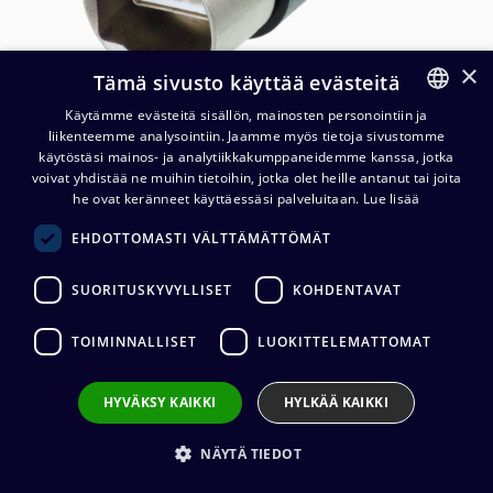
×
Tämä sivusto käyttää evästeitä
Käytämme evästeitä sisällön, mainosten personointiin ja
liikenteemme analysointiin. Jaamme myös tietoja sivustomme
FINNISH
käytöstäsi mainos- ja analytiikkakumppaneidemme kanssa, jotka
ENGLISH
voivat yhdistää ne muihin tietoihin, jotka olet heille antanut tai joita
he ovat keränneet käyttäessäsi palveluitaan.
Lue lisää
Neutrik NKUSB-3 USB 2.0
EHDOTTOMASTI VÄLTTÄMÄTTÖMÄT
kaapeli, 3 m
SUORITUSKYVYLLISET
KOHDENTAVAT
46,31
€
(alv. 0 %)
TOIMINNALLISET
LUOKITTELEMATTOMAT
HYVÄKSY KAIKKI
HYLKÄÄ KAIKKI
Lisää ostoskoriin
NÄYTÄ TIEDOT
Lisää toivelistalle