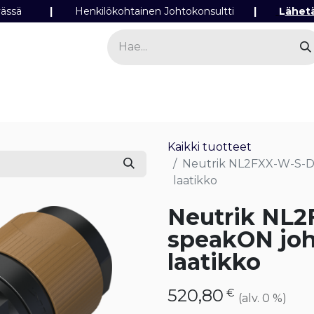
ipäivässä
|
Henkilökohtainen Johtokonsultti
|
L
ähet
a
Sähkö
Valo
Tilaa tuotteita
Yhteyst
Kaikki tuotteet
Neutrik NL2FXX-W-S-D 2
laatikko
Neutrik NL2
speakON joht
laatikko
520,80
€
(alv. 0 %)