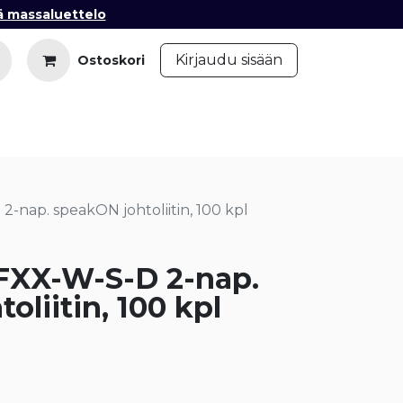
ä massaluettelo
​
Kirjaudu sisään
Ostoskori
iedot
Ota yhteyttä
Blogi
-nap. speakON johtoliitin, 100 kpl
FXX-W-S-D 2-nap.
oliitin, 100 kpl