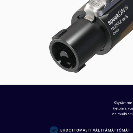
Käytämme e
tietoja siv
ne muihin ti
EHDOTTOMASTI VÄLTTÄMÄTTÖMÄT