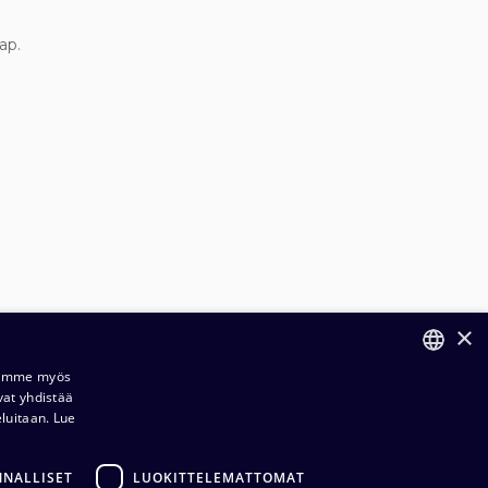
ap.
×
Jaamme myös
vat yhdistää
FINNISH
eluitaan.
Lue
ENGLISH
NNALLISET
LUOKITTELEMATTOMAT