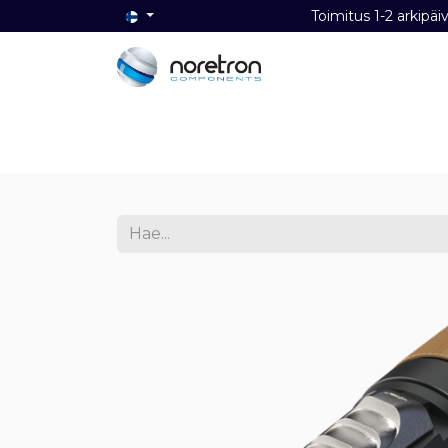
Toimitus 1-2 ark
Etusivu
Audio
Video
Dat