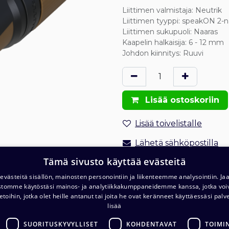
Liittimen valmistaja
:
Neutrik
Liittimen tyyppi
:
speakON 2-n
Liittimen sukupuoli
:
Naaras
Kaapelin halkaisija
:
6 - 12 mm
Johdon kiinnitys
:
Ruuvi
Lisää ostoskoriin
Lisää toivelistalle
Lähetä sähköpostilla
Tämä sivusto käyttää evästeitä
Tilaus- ja toimitusehdot
västeitä sisällön, mainosten personointiin ja liikenteemme analysointiin. 
Toimitus: 1-2 arkipäivää
ustomme käytöstäsi mainos- ja analytiikkakumppaneidemme kanssa, jotka voi
etoihin, jotka olet heille antanut tai joita he ovat keränneet käyttäessäsi palv
lisää
SUORITUSKYVYLLISET
KOHDENTAVAT
TOIMI