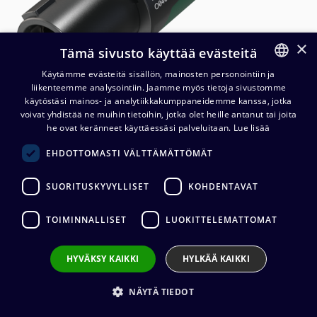
×
Tämä sivusto käyttää evästeitä
Käytämme evästeitä sisällön, mainosten personointiin ja
liikenteemme analysointiin. Jaamme myös tietoja sivustomme
FINNISH
käytöstäsi mainos- ja analytiikkakumppaneidemme kanssa, jotka
ENGLISH
voivat yhdistää ne muihin tietoihin, jotka olet heille antanut tai joita
he ovat keränneet käyttäessäsi palveluitaan.
Lue lisää
Neutrik NL4FXX-W-S 4-nap.
EHDOTTOMASTI VÄLTTÄMÄTTÖMÄT
speakON johtoliitin, 100 kpl
laatikko
SUORITUSKYVYLLISET
KOHDENTAVAT
683,20
€
(alv. 0 %)
TOIMINNALLISET
LUOKITTELEMATTOMAT
Liittimen valmistaja
:
Neutrik
HYVÄKSY KAIKKI
HYLKÄÄ KAIKKI
Liittimen tyyppi
:
speakON 4-nap.
Liittimen sukupuoli
:
Naaras
Kaapelin halkaisija
:
6 - 12 mm
NÄYTÄ TIEDOT
Johdon kiinnitys
:
Ruuvi