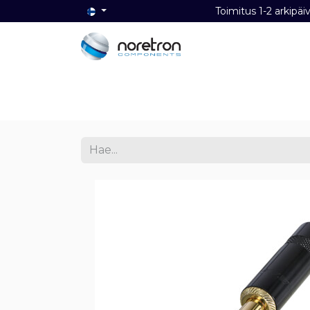
Toimitus 1-2 ark
Etusivu
Audio
Video
Dat