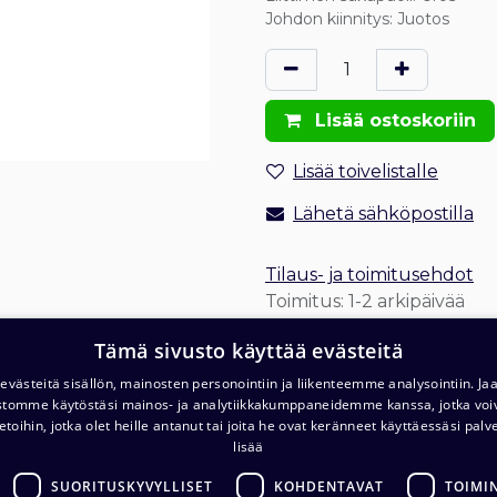
Johdon kiinnitys
:
Juotos
Lisää ostoskoriin
Lisää toivelistalle
Lähetä sähköpostilla
Tilaus- ja toimitusehdot
Toimitus: 1-2 arkipäivää
Tämä sivusto käyttää evästeitä
västeitä sisällön, mainosten personointiin ja liikenteemme analysointiin. 
ustomme käytöstäsi mainos- ja analytiikkakumppaneidemme kanssa, jotka voi
etoihin, jotka olet heille antanut tai joita he ovat keränneet käyttäessäsi palv
lisää
T
Varasto ja noutopiste (ma-pe klo. 7-16)
SUORITUSKYVYLLISET
KOHDENTAVAT
TOIMI
c/o Barona Avialogis