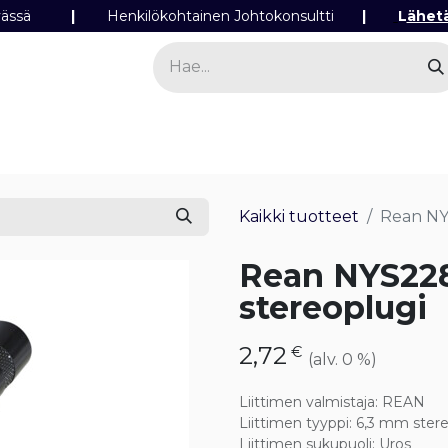
ipäivässä
|
Henkilökohtainen Johtokonsultti
|
L
ähet
a
Sähkö
Valo
Tilaa tuotteita
Yhteyst
Kaikki tuotteet
Rean NY
Rean NYS22
stereoplugi
2,72
€
(alv. 0 %)
Liittimen valmistaja
:
REAN
Liittimen tyyppi
:
6,3 mm ster
Liittimen sukupuoli
:
Uros