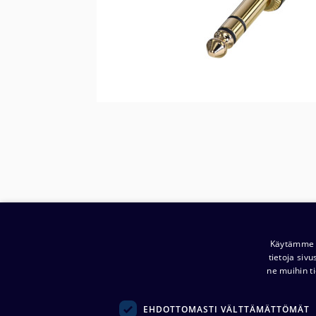
Käytämme e
tietoja siv
ne muihin ti
Yritys:
Noretron Komponentit Oy
EHDOTTOMASTI VÄLTTÄMÄTTÖMÄT
(
0914944-2 )