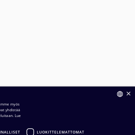
×
Jaamme myös
vat yhdistää
FINNISH
eluitaan.
Lue
ENGLISH
ilaus- ja toimitusehdot​​
NNALLISET
LUOKITTELEMATTOMAT