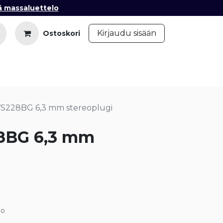
ä massaluettelo
​
Kirjaudu sisään
Ostoskori
iedot
Ota yhteyttä
Blogi
S228BG 6,3 mm stereoplugi
8BG 6,3 mm
eo