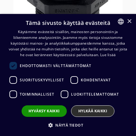
×
Tämä sivusto käyttää evästeitä
Käytämme evästeitä sisällön, mainosten personointiin ja
liikenteemme analysointiin. Jaamme myös tietoja sivustomme
FINNISH
käytöstäsi mainos- ja analytiikkakumppaneidemme kanssa, jotka
ENGLISH
voivat yhdistää ne muihin tietoihin, jotka olet heille antanut tai joita
PG21 holkkitiiviste, musta (13-
he ovat keränneet käyttäessäsi palveluitaan.
Lue lisää
18 mm)
EHDOTTOMASTI VÄLTTÄMÄTTÖMÄT
2,98
€
(alv. 0 %)
SUORITUSKYVYLLISET
KOHDENTAVAT
TOIMINNALLISET
LUOKITTELEMATTOMAT
Lisää ostoskoriin
HYVÄKSY KAIKKI
HYLKÄÄ KAIKKI
Lisää toivelistalle
NÄYTÄ TIEDOT
Lähetä sähköpostilla