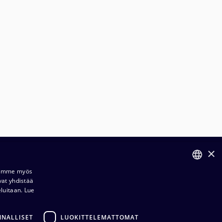
×
ilaus- ja toimitusehdot​​
Jaamme myös
vat yhdistää
FINNISH
ietosuojaseloste​
eluitaan.
Lue
ENGLISH
dustuksemme​​
NNALLISET
LUOKITTELEMATTOMAT