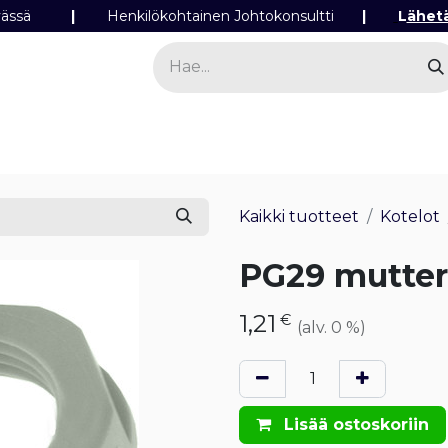
ipäivässä
|
Henkilökohtainen Johtokonsultti
|
L
ähet
a
Sähkö
Valo
Tilaa tuotteita
Yhteyst
Kaikki tuotteet
Kotelot
PG29 mutter
1,21
€
(alv. 0 %)
Lisää ostoskoriin