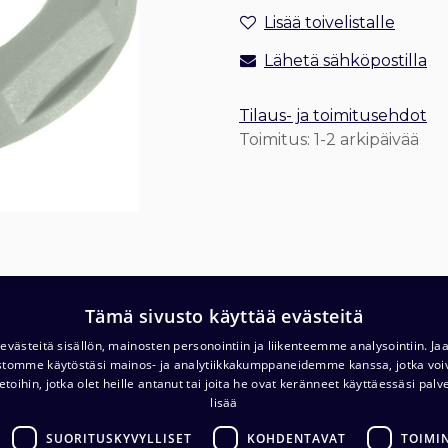
Lisää toivelistalle
Lähetä sähköpostilla
Tilaus- ja toimitusehdot
Toimitus: 1-2 arkipäivää
Tämä sivusto käyttää evästeitä
T
Varasto ja noutopiste (ma-pe klo. 7-16)
västeitä sisällön, mainosten personointiin ja liikenteemme analysointiin. 
c/o Barona Avialogis
ustomme käytöstäsi mainos- ja analytiikkakumppaneidemme kanssa, jotka voi
T
Turvalaaksonkuja 4
etoihin, jotka olet heille antanut tai joita he ovat keränneet käyttäessäsi palv
lisää
01740 Vantaa
E
.com
SUORITUSKYVYLLISET
KOHDENTAVAT
TOIMI