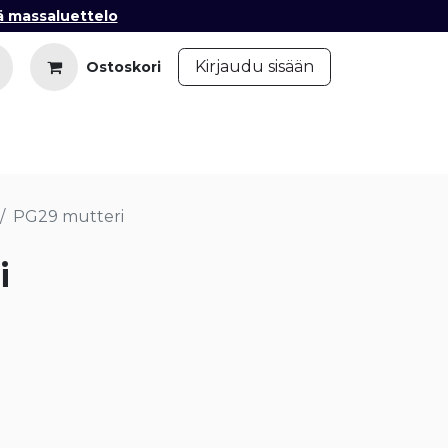
ä massaluettelo
​
Kirjaudu sisään
Ostoskori
iedot
Ota yhteyttä
Blogi
PG29 mutteri
i