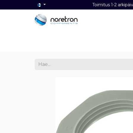
Toimitus 1-2 ark
Etusivu
Audio
Video
Dat