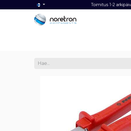
Toimitus 1-2 ark
Etusivu
Audio
Video
Dat