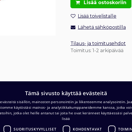
Lisää ostoskoriin
Lisää toivelistalle
Lähetä sähköpostilla
Tilaus- ja toimitusehdot
Toimitus: 1-2 arkipäivää
Tämä sivusto käyttää evästeitä
T
Varasto ja noutopiste (ma-pe klo. 7-16)
västeitä sisällön, mainosten personointiin ja liikenteemme analysointiin. 
c/o Barona Avialogis
ustomme käytöstäsi mainos- ja analytiikkakumppaneidemme kanssa, jotka voi
T
Turvalaaksonkuja 4
etoihin, jotka olet heille antanut tai joita he ovat keränneet käyttäessäsi palv
lisää
01740 Vantaa
E
.com
SUORITUSKYVYLLISET
KOHDENTAVAT
TOIMI