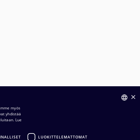
×
ilaus- ja toimitusehdot​​
Jaamme myös
vat yhdistää
FINNISH
ietosuojaseloste​
eluitaan.
Lue
ENGLISH
dustuksemme​​
NNALLISET
LUOKITTELEMATTOMAT