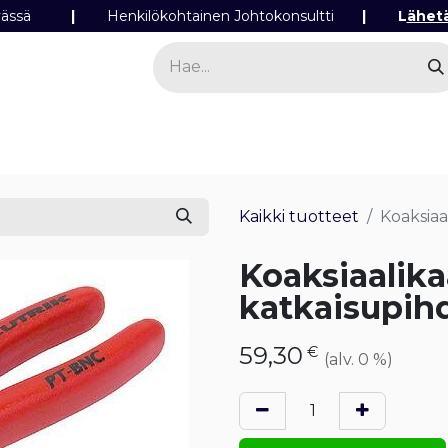
ipäivässä
|
Henkilökohtainen Johtokonsultti
|
L
ähet
a
Sähkö
Valo
Tilaa tuotteita
Yhteyst
Kaikki tuotteet
Koaksiaa
Koaksiaalika
katkaisupihd
59,30
€
(alv. 0 %)