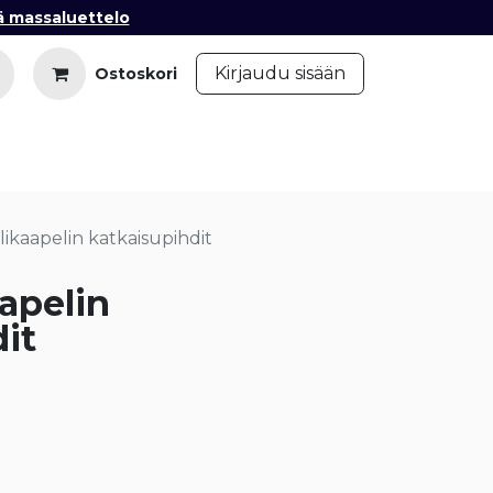
ä massaluettelo
​
Kirjaudu sisään
Ostoskori
iedot
Ota yhteyttä
Blogi
likaapelin katkaisupihdit
apelin
it