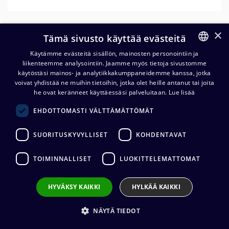
×
Tämä sivusto käyttää evästeitä
Käytämme evästeitä sisällön, mainosten personointiin ja
liikenteemme analysointiin. Jaamme myös tietoja sivustomme
FINNISH
käytöstäsi mainos- ja analytiikkakumppaneidemme kanssa, jotka
ENGLISH
voivat yhdistää ne muihin tietoihin, jotka olet heille antanut tai joita
Rean RC3M-B 3-napainen XLR-
he ovat keränneet käyttäessäsi palveluitaan.
Lue lisää
johtouros
EHDOTTOMASTI VÄLTTÄMÄTTÖMÄT
1,88
€
(alv. 0 %)
SUORITUSKYVYLLISET
KOHDENTAVAT
Liittimen valmistaja
:
REAN
TOIMINNALLISET
LUOKITTELEMATTOMAT
Liittimen tyyppi
:
XLR3
Liittimen sukupuoli
:
Uros
Kaapelin halkaisija
:
4,0 - 7,0 mm
HYVÄKSY KAIKKI
HYLKÄÄ KAIKKI
Johdon kiinnitys
:
Juotos
NÄYTÄ TIEDOT