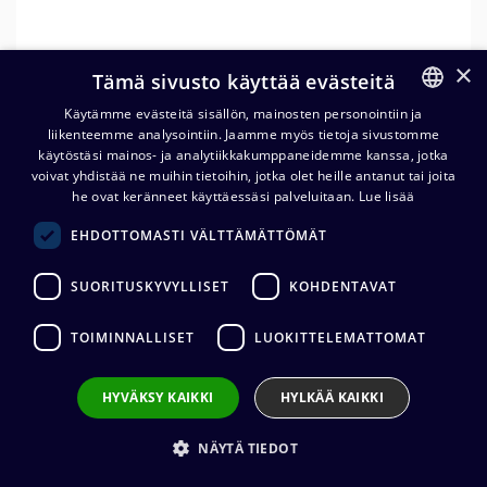
×
Tämä sivusto käyttää evästeitä
Käytämme evästeitä sisällön, mainosten personointiin ja
liikenteemme analysointiin. Jaamme myös tietoja sivustomme
FINNISH
käytöstäsi mainos- ja analytiikkakumppaneidemme kanssa, jotka
ENGLISH
voivat yhdistää ne muihin tietoihin, jotka olet heille antanut tai joita
he ovat keränneet käyttäessäsi palveluitaan.
Lue lisää
Rean RT4FC-B 4-napainen
EHDOTTOMASTI VÄLTTÄMÄTTÖMÄT
mini-XLR johtonaarasliitin
SUORITUSKYVYLLISET
KOHDENTAVAT
3,02
€
(alv. 0 %)
TOIMINNALLISET
LUOKITTELEMATTOMAT
Liittimen valmistaja
:
REAN
Liittimen sukupuoli
:
Naaras
Kaapelin halkaisija
:
2,0 - 4,5 mm
HYVÄKSY KAIKKI
HYLKÄÄ KAIKKI
NÄYTÄ TIEDOT