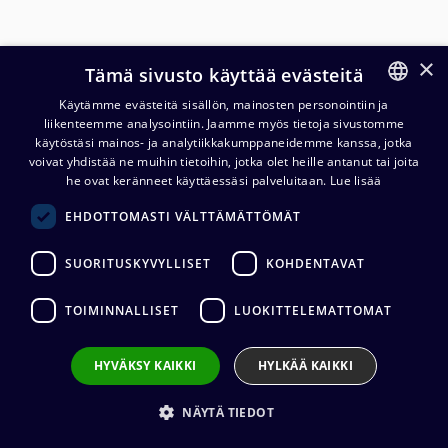
×
Tämä sivusto käyttää evästeitä
Käytämme evästeitä sisällön, mainosten personointiin ja
liikenteemme analysointiin. Jaamme myös tietoja sivustomme
FINNISH
käytöstäsi mainos- ja analytiikkakumppaneidemme kanssa, jotka
ENGLISH
voivat yhdistää ne muihin tietoihin, jotka olet heille antanut tai joita
Neutrik SCNAC-01 TRUE1
he ovat keränneet käyttäessäsi palveluitaan.
Lue lisää
suojakansi, IP65
EHDOTTOMASTI VÄLTTÄMÄTTÖMÄT
1,85
€
(alv. 0 %)
SUORITUSKYVYLLISET
KOHDENTAVAT
TOIMINNALLISET
LUOKITTELEMATTOMAT
Lisää ostoskoriin
HYVÄKSY KAIKKI
HYLKÄÄ KAIKKI
Lisää toivelistalle
NÄYTÄ TIEDOT
Lähetä sähköpostilla