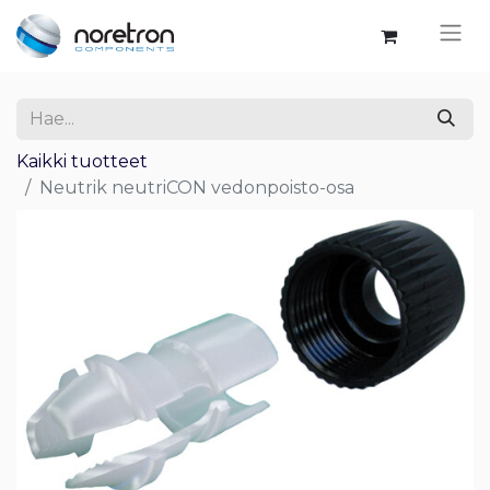
Kaikki tuotteet
Neutrik neutriCON vedonpoisto-osa