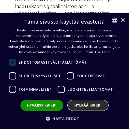
laadukkaan signaalinsiirron ääni- ja
videosovelluksissa, kuten kotiteattereissa
×
ja audiolaitteissa. Valikoimissamme on alan
Tämä sivusto käyttää evästeitä
johtavien valmistajien kestäviä ja
Käytämme evästeitä sisällön, mainosten personointiin ja
häiriösuojattuja vaihtoehtoja.
liikenteemme analysointiin. Jaamme myös tietoja sivustomme
FINNISH
käytöstäsi mainos- ja analytiikkakumppaneidemme kanssa, jotka
ENGLISH
voivat yhdistää ne muihin tietoihin, jotka olet heille antanut tai joita
Katso tuotteet
he ovat keränneet käyttäessäsi palveluitaan.
Lue lisää
EHDOTTOMASTI VÄLTTÄMÄTTÖMÄT
RCA-runkoliittimet
SUORITUSKYVYLLISET
KOHDENTAVAT
RCA-runko- ja paneeliliittimet
TOIMINNALLISET
LUOKITTELEMATTOMAT
mahdollistavat siistin ja vankan
asennuksen laitepaneeleihin, vahvistimiin
HYVÄKSY KAIKKI
HYLKÄÄ KAIKKI
ja audiolaitteisiin, varmistaen vakaan
liitettävyyden. Saatavilla on laaja valikoima
NÄYTÄ TIEDOT
alan huippuvalmistajien ratkaisuja eri
käyttökohteisiin.