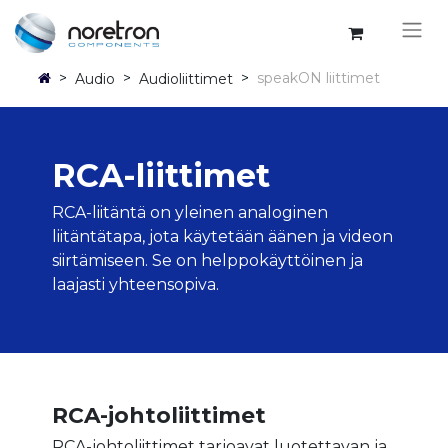
>
>
>
speakON liittimet
Audio
Audioliittimet
RCA-liittimet
RCA-liitäntä on yleinen analoginen
liitäntätapa, jota käytetään äänen ja videon
siirtämiseen. Se on helppokäyttöinen ja
laajasti yhteensopiva.
RCA-johtoliittimet
RCA-johtoliittimet tarjoavat luotettavan ja