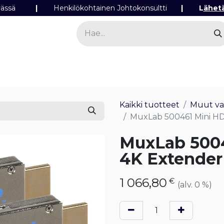
ipäivässä
|
Henkilökohtainen Johtokonsultti
|
L
ähet
a
Sähkö
Valo
Tilaa tuotteita
Yhteyst
Kaikki tuotteet
Muut vas
MuxLab 500461 Mini HD
MuxLab 5004
4K Extender
1 066,80
€
(alv. 0 %)