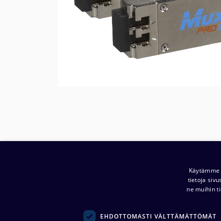
Yritys:
Noretron Komponentit Oy
Käytämme e
tietoja siv
(
0914944-2 )
ne muihin ti
Ansatie 5
01740 Vantaa
EHDOTTOMASTI VÄLTTÄMÄTTÖMÄT
komponentit@noretroncomponents