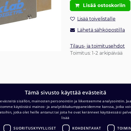
Lisää ostoskoriin
Lisää toivelistalle
Lähetä sähköpostilla
Tilaus- ja toimitusehdot
Toimitus: 1-2 arkipäivää
Tämä sivusto käyttää evästeitä
T
Varasto ja noutopiste (ma-pe klo. 7-16)
västeitä sisällön, mainosten personointiin ja liikenteemme analysointiin. 
ustomme käytöstäsi mainos- ja analytiikkakumppaneidemme kanssa, jotka voi
c/o Barona Avialogis
T
etoihin, jotka olet heille antanut tai joita he ovat keränneet käyttäessäsi palv
Turvalaaksonkuja 4
lisää
01740 Vantaa
E
SUORITUSKYVYLLISET
KOHDENTAVAT
TOIMI
.com