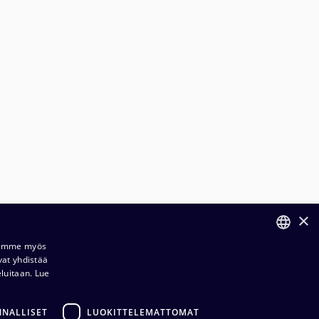
×
ilaus- ja toimitusehdot​​
Jaamme myös
vat yhdistää
FINNISH
ietosuojaseloste​
eluitaan.
Lue
ENGLISH
dustuksemme​​
NNALLISET
LUOKITTELEMATTOMAT