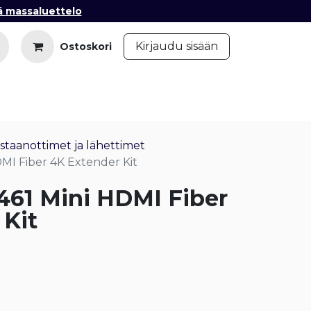
ä massaluettelo
​
Kirjaudu sisään
Ostoskori
iedot
Ota yhteyttä
Blogi
taanottimet ja lähettimet
MI Fiber 4K Extender Kit
61 Mini HDMI Fiber
 Kit