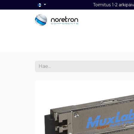
Toimitus 1-2 ark
Etusivu
Audio
Video
Dat