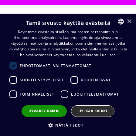
×
SDI-kaapelit
Tämä sivusto käyttää evästeitä
SD-kaapelit ovat koaksiaalikaapeleita, joita
Käytämme evästeitä sisällön, mainosten personointiin ja
käytetään standarditarkkuuden (SD)
liikenteemme analysointiin. Jaamme myös tietoja sivustomme
FINNISH
käytöstäsi mainos- ja analytiikkakumppaneidemme kanssa, jotka
videosignaalien siirtoon. Niitä käytetään
ENGLISH
voivat yhdistää ne muihin tietoihin, jotka olet heille antanut tai joita
esimerkiksi vanhemmissa analogisissa ja
he ovat keränneet käyttäessäsi palveluitaan.
Lue lisää
digitaalisissa videolaitteistoissa, joissa
EHDOTTOMASTI VÄLTTÄMÄTTÖMÄT
resoluutio on enintään 480p (NTSC) tai
576p (PAL).
SUORITUSKYVYLLISET
KOHDENTAVAT
Katso tuotteet
TOIMINNALLISET
LUOKITTELEMATTOMAT
HYVÄKSY KAIKKI
HYLKÄÄ KAIKKI
HD-SDI-kaapelit
HD-SDI-kaapelit (High Definition Serial
NÄYTÄ TIEDOT
Digital Interface) ovat 75 ohmin