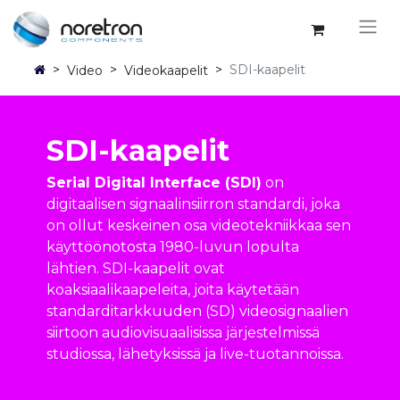
>
>
>
SDI-kaapelit
Video
Videokaapelit
SDI-kaapelit
Serial Digital Interface (SDI)
on
digitaalisen signaalinsiirron standardi, joka
on ollut keskeinen osa videotekniikkaa sen
käyttöönotosta 1980-luvun lopulta
lähtien. SDI-kaapelit ovat
koaksiaalikaapeleita, joita käytetään
standarditarkkuuden (SD) videosignaalien
siirtoon audiovisuaalisissa järjestelmissä
studiossa, lähetyksissä ja live-tuotannoissa.