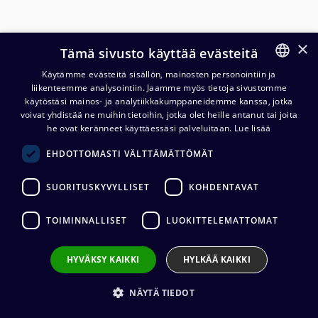
×
Tämä sivusto käyttää evästeitä
Käytämme evästeitä sisällön, mainosten personointiin ja
liikenteemme analysointiin. Jaamme myös tietoja sivustomme
FINNISH
käytöstäsi mainos- ja analytiikkakumppaneidemme kanssa, jotka
ENGLISH
voivat yhdistää ne muihin tietoihin, jotka olet heille antanut tai joita
MuxLab 500718 12G-SDI 1x6
he ovat keränneet käyttäessäsi palveluitaan.
Lue lisää
Splitter, 4K/60
EHDOTTOMASTI VÄLTTÄMÄTTÖMÄT
646,80
€
(alv. 0 %)
SUORITUSKYVYLLISET
KOHDENTAVAT
TOIMINNALLISET
LUOKITTELEMATTOMAT
Tuotetta ei ole enää saatavilla.
HYVÄKSY KAIKKI
HYLKÄÄ KAIKKI
Tilaus- ja toimitusehdot
Toimitus: 1-2 arkipäivää
NÄYTÄ TIEDOT