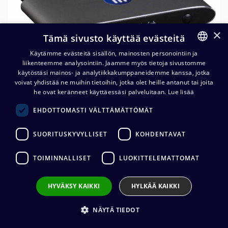
×
Tämä sivusto käyttää evästeitä
Käytämme evästeitä sisällön, mainosten personointiin ja
liikenteemme analysointiin. Jaamme myös tietoja sivustomme
FINNISH
käytöstäsi mainos- ja analytiikkakumppaneidemme kanssa, jotka
ENGLISH
voivat yhdistää ne muihin tietoihin, jotka olet heille antanut tai joita
he ovat keränneet käyttäessäsi palveluitaan.
Lue lisää
MuxLab 500826 MuxMeet
EHDOTTOMASTI VÄLTTÄMÄTTÖMÄT
Share Base-1
SUORITUSKYVYLLISET
KOHDENTAVAT
828,80
€
(alv. 0 %)
TOIMINNALLISET
LUOKITTELEMATTOMAT
Tuotetta ei ole enää saatavilla.
HYVÄKSY KAIKKI
HYLKÄÄ KAIKKI
Tilaus- ja toimitusehdot
NÄYTÄ TIEDOT
Toimitus: 1-2 arkipäivää