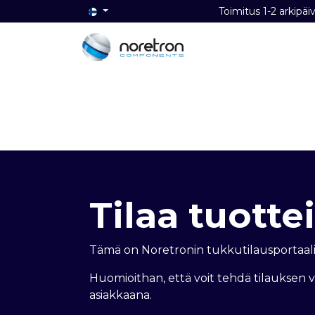
Toimitus 1-2 ark
Etusivu
Audio
Video
Dat
Tilaa tuottei
Tämä on Noretronin tukkutilausportaali
Huomioithan, että voit tehdä tilauksen 
asiakkaana.