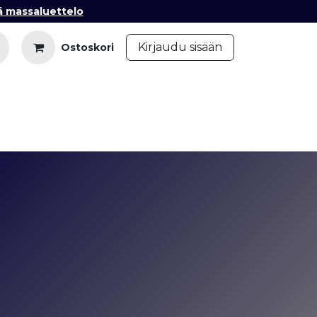
ä massaluettelo
​
Kirjaudu sisään
Ostoskori
iedot
Ota yhteyttä
Blogi