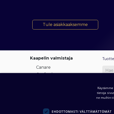
​​​​ Tule asiakkaaksemme
Kaapelin valmistaja
Tuott
Canare
Canford
Cordial
Me
Käytämme e
Kabeltronik
tietoja siv
Percon
ne muihin ti
Kordz
Messi & Paoloni
EHDOTTOMASTI VÄLTTÄMÄTTÖMÄT