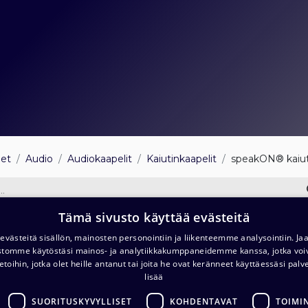
eet
Audio
Audiokaapelit
Kaiutinkaapelit
speakON® kaiut
Tämä sivusto käyttää evästeitä
trikaapelit
speakON® kaiutinkaapelit
Mu
västeitä sisällön, mainosten personointiin ja liikenteemme analysointiin. 
ustomme käytöstäsi mainos- ja analytiikkakumppaneidemme kanssa, jotka voi
etoihin, jotka olet heille antanut tai joita he ovat keränneet käyttäessäsi palv
Cordial CLA LL 4 4 x 2.5 mm² L
lisää
54,60
€
(alv. 0 %)
SUORITUSKYVYLLISET
KOHDENTAVAT
TOIMI