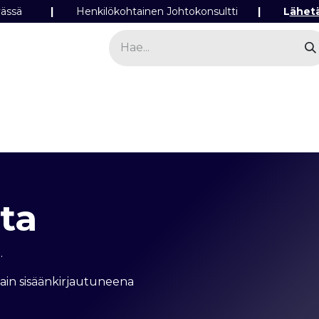
ipäivässä
|
Henkilökohtainen Johtokonsultti
|
L
ähet
a
Sähkö
Valo
Tilaa tuotteita
Yhteyst
ta​
.
vain sisäänkirjautuneena