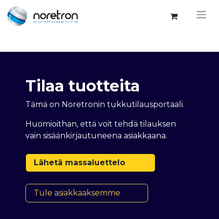
Tilaa tuotteita
Tämä on Noretronin tukkutilausportaali.
Huomioithan, että voit tehdä tilauksen
vain sisäänkirjautuneena asiakkaana.
Lähetä massaluettelo
Tule asiakkaaksemme