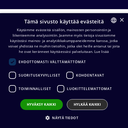
×
Muut audiokaapelit
Tämä sivusto käyttää evästeitä
Käytämme evästeitä sisällön, mainosten personointiin ja
liikenteemme analysointiin. Jaamme myös tietoja sivustomme
FINNISH
Digitaaliset
Stereoparikaapelit
käytöstäsi mainos- ja analytiikkakumppaneidemme kanssa, jotka
audiokaapelit
ha
ENGLISH
voivat yhdistää ne muihin tietoihin, jotka olet heille antanut tai joita
he ovat keränneet käyttäessäsi palveluitaan.
Lue lisää
EHDOTTOMASTI VÄLTTÄMÄTTÖMÄT
Kabeltronik Digiflex AES/EBU
FRNC 2x2x0,22 mm², 100 m kela
SUORITUSKYVYLLISET
KOHDENTAVAT
952,95
€
(alv. 0 %)
Kaapelin valmistaja
:
Kabeltronik
TOIMINNALLISET
LUOKITTELEMATTOMAT
Ulkovaipan materiaali
:
FRNC
HYVÄKSY KAIKKI
HYLKÄÄ KAIKKI
Lisää koriin
NÄYTÄ TIEDOT
Cordial CYB 8-4 kaukokaapeli 8/4,