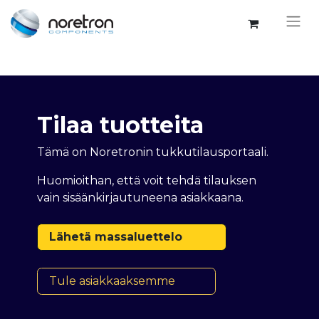
Tilaa tuotteita
Tämä on Noretronin tukkutilausportaali.
Huomioithan, että voit tehdä tilauksen
vain sisäänkirjautuneena asiakkaana.
Lähetä massaluettelo
Tule asiakkaaksemme