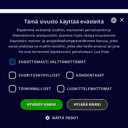
×
Valmiskaapelit
Tämä sivusto käyttää evästeitä
Käytämme evästeitä sisällön, mainosten personointiin ja
liikenteemme analysointiin. Jaamme myös tietoja sivustomme
FINNISH
Metrikaapelit
Valmiskaapelit
käytöstäsi mainos- ja analytiikkakumppaneidemme kanssa, jotka
ENGLISH
voivat yhdistää ne muihin tietoihin, jotka olet heille antanut tai joita
he ovat keränneet käyttäessäsi palveluitaan.
Lue lisää
Cordial CPM FP naaras
EHDOTTOMASTI VÄLTTÄMÄTTÖMÄT
XLR/monoplugi mikrofonikaapeli
28,42
€
(alv. 0 %)
SUORITUSKYVYLLISET
KOHDENTAVAT
Liittimet
:
1 x XLR3 (naaras) / 1 x 6,3 mm
mono (uros)
TOIMINNALLISET
LUOKITTELEMATTOMAT
Kaapelin valmistaja
:
Cordial
Liittimen valmistaja
:
Neutrik
HYVÄKSY KAIKKI
HYLKÄÄ KAIKKI
Lisää koriin
NÄYTÄ TIEDOT