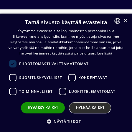
×
Osat ja tarvikkeet
Tämä sivusto käyttää evästeitä
Käytämme evästeitä sisällön, mainosten personointiin ja
liikenteemme analysointiin. Jaamme myös tietoja sivustomme
FINNISH
Dante-
Osat ja
Lavarasiat
käytöstäsi mainos- ja analytiikkakumppaneidemme kanssa, jotka
interface
tarvikkeet
ENGLISH
voivat yhdistää ne muihin tietoihin, jotka olet heille antanut tai joita
he ovat keränneet käyttäessäsi palveluitaan.
Lue lisää
EHDOTTOMASTI VÄLTTÄMÄTTÖMÄT
Neutrik 19" Bantam patchpaneeli,
normaloitu
SUORITUSKYVYLLISET
KOHDENTAVAT
1 788,61
€
(alv. 0 %)
Lisää koriin
TOIMINNALLISET
LUOKITTELEMATTOMAT
HYVÄKSY KAIKKI
HYLKÄÄ KAIKKI
Linjavaimennin 20 dB/600 ohm.
XLR F/M
NÄYTÄ TIEDOT
97,25
€
(alv. 0 %)