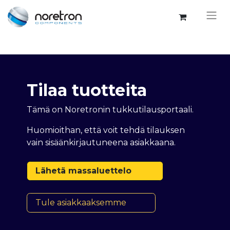
Tilaa tuotteita
Tämä on Noretronin tukkutilausportaali.
Huomioithan, että voit tehdä tilauksen
vain sisäänkirjautuneena asiakkaana.
Lähetä massaluettelo
Tule asiakkaaksemme