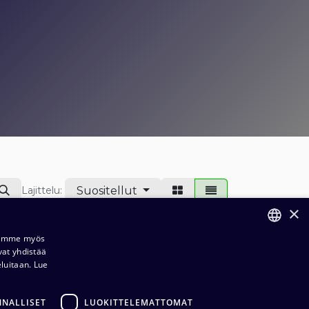
Suositellut
Lajittelu:
×
Jaamme myös
vat yhdistää
FINNISH
eluitaan.
Lue
ENGLISH
NNALLISET
LUOKITTELEMATTOMAT