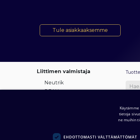
​​​​ Tule asiakkaaksemme
Liittimen valmistaja
Tuott
Neutrik
REAN
REAN SILVER
Pl
Käytämme e
COAX Connectors
tietoja siv
Canare
ne muihin ti
Cordial
J
HIROSE
EHDOTTOMASTI VÄLTTÄMÄTTÖMÄT