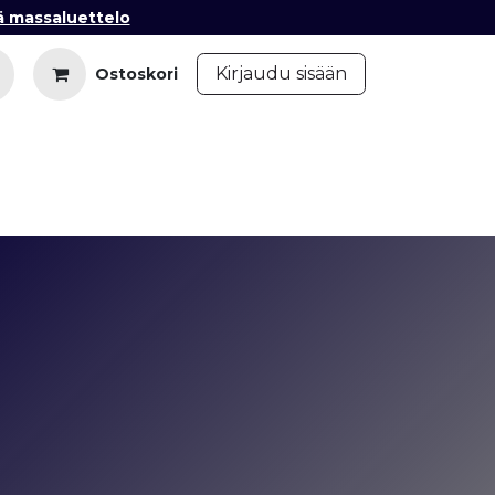
ä massaluettelo
​
Kirjaudu sisään
Ostoskori
iedot
Ota yhteyttä
Blogi