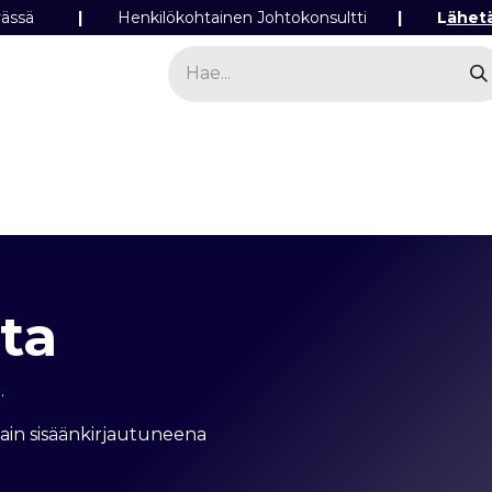
ipäivässä
|
Henkilökohtainen Johtokonsultti
|
L
ähet
a
Sähkö
Valo
Tilaa tuotteita
Yhteyst
ta​
.
vain sisäänkirjautuneena