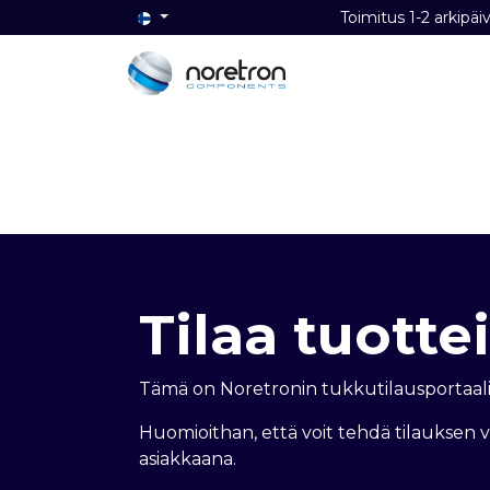
Toimitus 1-2 ark
Etusivu
Audio
Video
Dat
Tilaa tuottei
Tämä on Noretronin tukkutilausportaali
Huomioithan, että voit tehdä tilauksen 
asiakkaana.