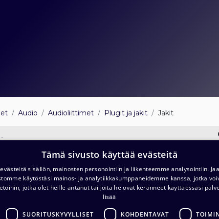
eet
Audio
Audioliittimet
Plugit ja jakit
Jakit
Tämä sivusto käyttää evästeitä
ugit
Jakit
Plugiadapterit
västeitä sisällön, mainosten personointiin ja liikenteemme analysointiin. 
ustomme käytöstäsi mainos- ja analytiikkakumppaneidemme kanssa, jotka voi
etoihin, jotka olet heille antanut tai joita he ovat keränneet käyttäessäsi palv
lisää
akit
SUORITUSKYVYLLISET
KOHDENTAVAT
TOIMI