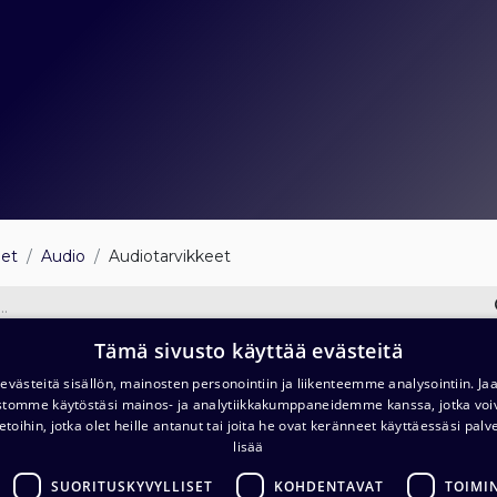
eet
Audio
Audiotarvikkeet
Tämä sivusto käyttää evästeitä
llyt ja telineet
Kotelot
Työkalut
västeitä sisällön, mainosten personointiin ja liikenteemme analysointiin. 
ustomme käytöstäsi mainos- ja analytiikkakumppaneidemme kanssa, jotka voi
etoihin, jotka olet heille antanut tai joita he ovat keränneet käyttäessäsi palv
Kaapelituki RP*-KT räkkipane
lisää
10,48
€
(alv. 0 %)
SUORITUSKYVYLLISET
KOHDENTAVAT
TOIMI