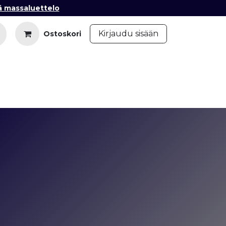
ä massaluettelo
​
Kirjaudu sisään
Ostoskori
iedot
Ota yhteyttä
Blogi