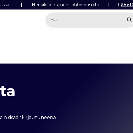
ipäivässä
|
Henkilökohtainen Johtokonsultti
|
L
ähet
a
Sähkö
Valo
Tilaa tuotteita
Yhteyst
ta​
.
vain sisäänkirjautuneena