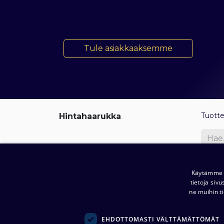
​​​​ Tule asiakkaaksemme
Tuott
Hintahaarukka
Hy
Käytämme e
tietoja siv
ne muihin ti
EHDOTTOMASTI VÄLTTÄMÄTTÖMÄT