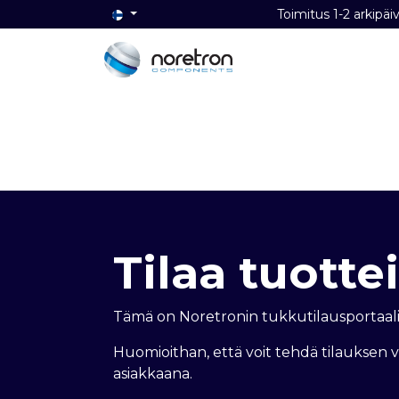
Toimitus 1-2 ark
Etusivu
Audio
Video
Dat
Tilaa tuottei
Tämä on Noretronin tukkutilausportaali
Huomioithan, että voit tehdä tilauksen 
asiakkaana.