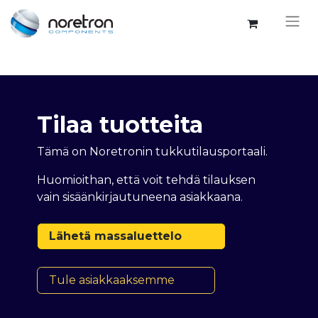
Tilaa tuotteita
Tämä on Noretronin tukkutilausportaali.
Huomioithan, että voit tehdä tilauksen
vain sisäänkirjautuneena asiakkaana.
Lähetä massaluettelo
Tule asiakkaaksemme