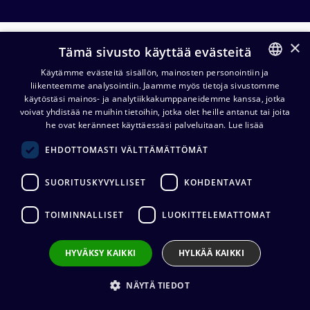
×
Data
Tämä sivusto käyttää evästeitä
Käytämme evästeitä sisällön, mainosten personointiin ja
liikenteemme analysointiin. Jaamme myös tietoja sivustomme
FINNISH
Datakaapelit
Dataliittimet
Datatarv
käytöstäsi mainos- ja analytiikkakumppaneidemme kanssa, jotka
ENGLISH
voivat yhdistää ne muihin tietoihin, jotka olet heille antanut tai joita
he ovat keränneet käyttäessäsi palveluitaan.
Lue lisää
Kabeltronik Digiflex AES/EBU
EHDOTTOMASTI VÄLTTÄMÄTTÖMÄT
FRNC 2x2x0,22 mm², 100 m kela
952,95
€
(alv. 0 %)
SUORITUSKYVYLLISET
KOHDENTAVAT
Kaapelin valmistaja
:
Kabeltronik
Ulkovaipan materiaali
:
FRNC
TOIMINNALLISET
LUOKITTELEMATTOMAT
Lisää koriin
HYVÄKSY KAIKKI
HYLKÄÄ KAIKKI
NÄYTÄ TIEDOT
Kaapelikela IT266.RM, 28/11 cm,
muovia, vyyhdin