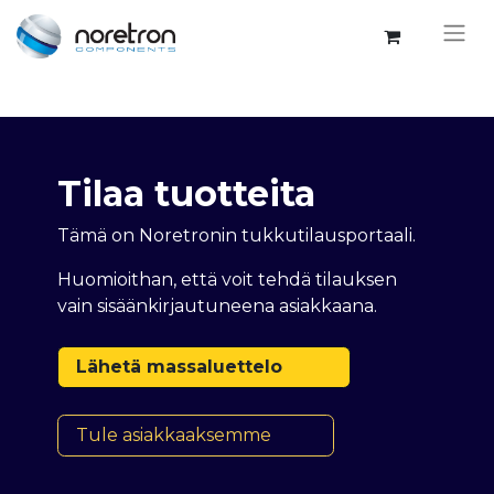
Tilaa tuotteita
Tämä on Noretronin tukkutilausportaali.
Huomioithan, että voit tehdä tilauksen
vain sisäänkirjautuneena asiakkaana.
Lähetä massaluettelo
Tule asiakkaaksemme