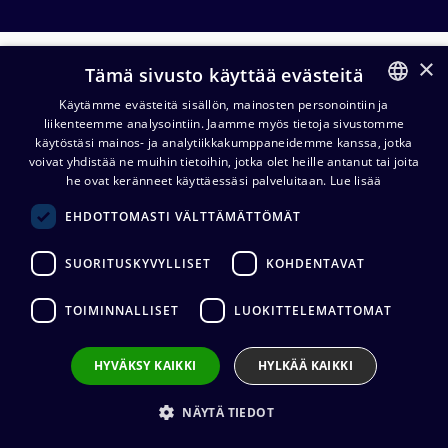
×
powerCON
Tämä sivusto käyttää evästeitä
Käytämme evästeitä sisällön, mainosten personointiin ja
liikenteemme analysointiin. Jaamme myös tietoja sivustomme
FINNISH
powerCON -
powerCON -
käytöstäsi mainos- ja analytiikkakumppaneidemme kanssa, jotka
kaapelit
liittimet
ENGLISH
voivat yhdistää ne muihin tietoihin, jotka olet heille antanut tai joita
he ovat keränneet käyttäessäsi palveluitaan.
Lue lisää
EHDOTTOMASTI VÄLTTÄMÄTTÖMÄT
Neutrik SCD-W kuminen
suojakansi D-aukkoon, IP65
SUORITUSKYVYLLISET
KOHDENTAVAT
1,93
€
(alv. 0 %)
Lisää koriin
TOIMINNALLISET
LUOKITTELEMATTOMAT
HYVÄKSY KAIKKI
HYLKÄÄ KAIKKI
Neutrik NDL dummyPLUG
speakON®/powerCON®
NÄYTÄ TIEDOT
0,92
€
(alv. 0 %)