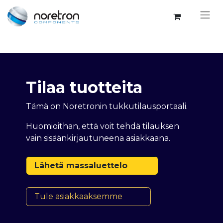
Tilaa tuotteita
Tämä on Noretronin tukkutilausportaali.
Huomioithan, että voit tehdä tilauksen
vain sisäänkirjautuneena asiakkaana.
Lähetä massaluettelo
Tule asiakkaaksemme