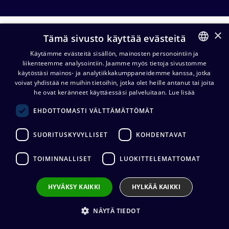
×
Hyllyt ja telineet
Tämä sivusto käyttää evästeitä
Käytämme evästeitä sisällön, mainosten personointiin ja
liikenteemme analysointiin. Jaamme myös tietoja sivustomme
FINNISH
Hyllyt
käytöstäsi mainos- ja analytiikkakumppaneidemme kanssa, jotka
ja
Kotelot
Työkalut
ENGLISH
voivat yhdistää ne muihin tietoihin, jotka olet heille antanut tai joita
v
telineet
he ovat keränneet käyttäessäsi palveluitaan.
Lue lisää
EHDOTTOMASTI VÄLTTÄMÄTTÖMÄT
Neutrik moduulikehys 19"/1U 2
SUORITUSKYVYLLISET
KOHDENTAVAT
moduulille vaakaan
226,07
€
(alv. 0 %)
TOIMINNALLISET
LUOKITTELEMATTOMAT
Lisää koriin
HYVÄKSY KAIKKI
HYLKÄÄ KAIKKI
Merkintäliuskan pidike 19"
NÄYTÄ TIEDOT
räkkipaneelille