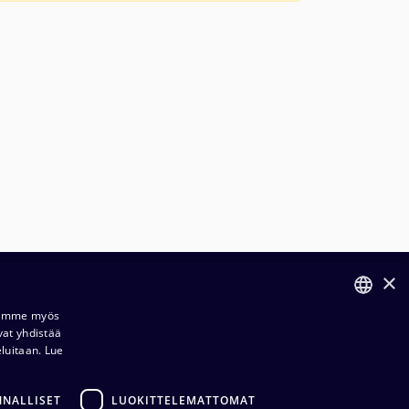
×
ilaus- ja toimitusehdot​​
Jaamme myös
vat yhdistää
FINNISH
ietosuojaseloste​
eluitaan.
Lue
ENGLISH
dustuksemme​​
NNALLISET
LUOKITTELEMATTOMAT