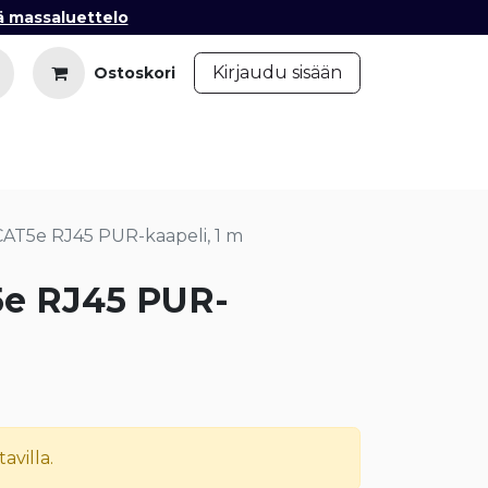
ä massaluettelo
​
Kirjaudu sisään
Ostoskori
iedot
Ota yhteyttä
Blogi
CAT5e RJ45 PUR-kaapeli, 1 m
5e RJ45 PUR-
avilla.