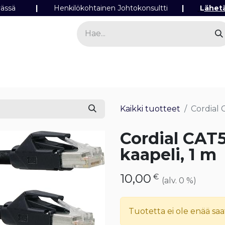
ipäivässä
|
Henkilökohtainen Johtokonsultti
|
L
ähet
a
Sähkö
Valo
Tilaa tuotteita
Yhteyst
Kaikki tuotteet
Cordial 
Cordial CAT
kaapeli, 1 m
10,00
€
(alv. 0 %)
Tuotetta ei ole enää saat