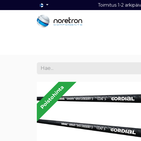
Toimitus 1-2 ark
Etusivu
Audio
Video
Dat
Poistohinta