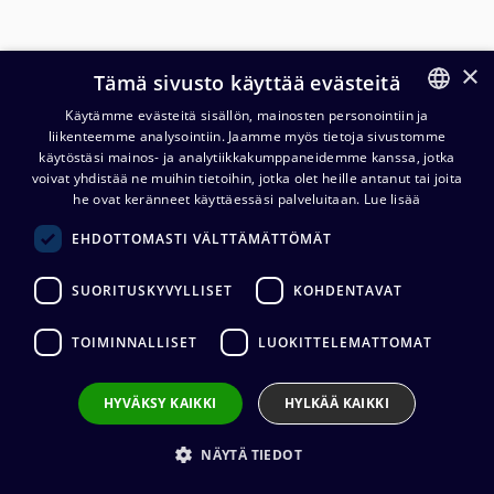
×
Tämä sivusto käyttää evästeitä
Käytämme evästeitä sisällön, mainosten personointiin ja
liikenteemme analysointiin. Jaamme myös tietoja sivustomme
FINNISH
käytöstäsi mainos- ja analytiikkakumppaneidemme kanssa, jotka
ENGLISH
voivat yhdistää ne muihin tietoihin, jotka olet heille antanut tai joita
he ovat keränneet käyttäessäsi palveluitaan.
Lue lisää
Canare L-4.5CHD UHD SDI-
EHDOTTOMASTI VÄLTTÄMÄTTÖMÄT
kaapeli 1,0/4,6, 500 m kela
SUORITUSKYVYLLISET
KOHDENTAVAT
1 756,30
€
(alv. 0 %)
TOIMINNALLISET
LUOKITTELEMATTOMAT
Kaapelin valmistaja
:
Canare
Ulkovaipan materiaali
:
PVC
Kaapelin halkaisija
:
7,0 mm
HYVÄKSY KAIKKI
HYLKÄÄ KAIKKI
Impedanssi
:
75 ohm
NÄYTÄ TIEDOT
Tuotetta ei ole enää saatavilla.