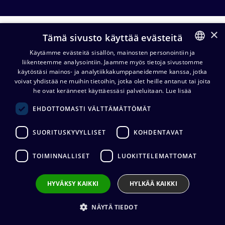
×
Y-haarakaapelit
Tämä sivusto käyttää evästeitä
Käytämme evästeitä sisällön, mainosten personointiin ja
liikenteemme analysointiin. Jaamme myös tietoja sivustomme
FINNISH
Digitaaliset
Stereoparikaapelit
käytöstäsi mainos- ja analytiikkakumppaneidemme kanssa, jotka
audiokaapelit
ha
ENGLISH
voivat yhdistää ne muihin tietoihin, jotka olet heille antanut tai joita
he ovat keränneet käyttäessäsi palveluitaan.
Lue lisää
EHDOTTOMASTI VÄLTTÄMÄTTÖMÄT
Cordial CFY WCC-SNOW 3,5 mm
Poistohinta
stereoplugi/2 x RCA-uros Y-
kaapeli 6 m
SUORITUSKYVYLLISET
KOHDENTAVAT
11,42
€
(alv. 0 %)
TOIMINNALLISET
LUOKITTELEMATTOMAT
Liittimet
:
1 x 3,5 mm stereo (uros) / 2 x
RCA (uros)
Kaapelin valmistaja
:
Cordial
HYVÄKSY KAIKKI
HYLKÄÄ KAIKKI
Liittimen valmistaja
:
REAN
NÄYTÄ TIEDOT
Lisää koriin