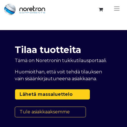
Tilaa tuotteita
Tämä on Noretronin tukkutilausportaali.
Huomioithan, että voit tehdä tilauksen
vain sisäänkirjautuneena asiakkaana.
Lähetä massaluettelo
Tule asiakkaaksemme